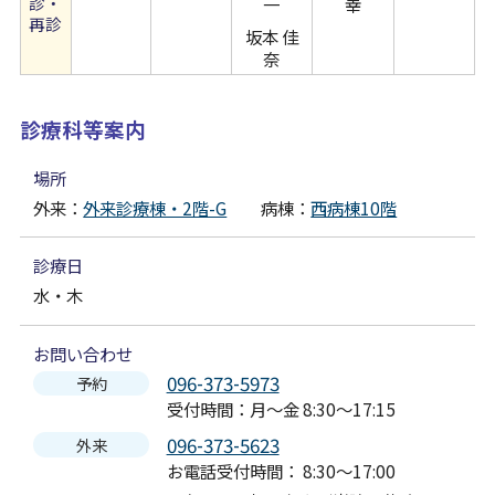
診・
一
幸
再診
坂本 佳
奈
診療科等案内
場所
外来：
外来診療棟・2階-G
病棟：
西病棟10階
診療日
水・木
お問い合わせ
096-373-5973
予約
受付時間：月～金 8:30～17:15
096-373-5623
外来
お電話受付時間： 8:30～17:00