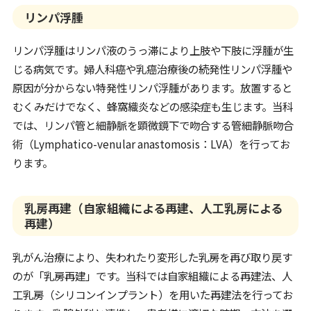
リンパ浮腫
リンパ浮腫はリンパ液のうっ滞により上肢や下肢に浮腫が生
じる病気です。婦人科癌や乳癌治療後の続発性リンパ浮腫や
原因が分からない特発性リンパ浮腫があります。放置すると
むくみだけでなく、蜂窩織炎などの感染症も生じます。当科
では、リンパ管と細静脈を顕微鏡下で吻合する管細静脈吻合
術（Lymphatico-venular anastomosis：LVA）を行ってお
ります。
乳房再建（自家組織による再建、人工乳房による
再建）
乳がん治療により、失われたり変形した乳房を再び取り戻す
のが「乳房再建」です。当科では自家組織による再建法、人
工乳房（シリコンインプラント）を用いた再建法を行ってお