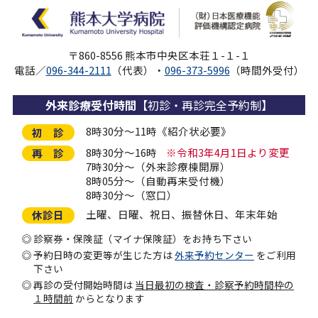
〒860-8556 熊本市中央区本荘１-１-１
電話／
096-344-2111
（代表）・
096-373-5996
（時間外受付）
外来診療受付時間
【初診・再診完全予約制】
8時30分～11時《紹介状必要》
初 診
8時30分～16時
※令和3年4月1日より変更
再 診
7時30分～（外来診療棟開扉）
8時05分～（自動再来受付機）
8時30分～（窓口）
土曜、日曜、祝日、振替休日、年末年始
休診日
診察券・保険証（マイナ保険証）をお持ち下さい
予約日時の変更等が生じた方は
外来予約センター
をご利用
下さい
再診の受付開始時間は
当日最初の検査・診察予約時間枠の
１時間前
からとなります