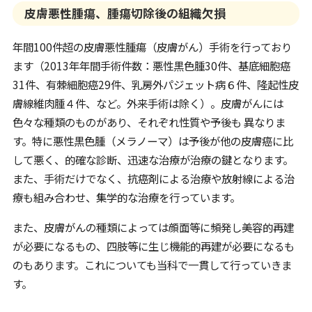
皮膚悪性腫瘍、腫瘍切除後の組織欠損
年間100件超の皮膚悪性腫瘍（皮膚がん）手術を行っており
ます（2013年年間手術件数：悪性黒色腫30件、基底細胞癌
31件、有棘細胞癌29件、乳房外パジェット病６件、隆起性皮
膚線維肉腫４件、など。外来手術は除く）。皮膚がんには
色々な種類のものがあり、それぞれ性質や予後も 異なりま
す。特に悪性黒色腫（メラノーマ）は予後が他の皮膚癌に比
して悪く、的確な診断、迅速な治療が治療の鍵となります。
また、手術だけでなく、抗癌剤による治療や放射線による治
療も組み合わせ、集学的な治療を行っています。
また、皮膚がんの種類によっては顔面等に頻発し美容的再建
が必要になるもの、四肢等に生じ機能的再建が必要になるも
のもあります。これについても当科で一貫して行っていきま
す。