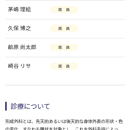
茅嶋 理絵
医 員
久保 博之
医 員
畝原 尚太郎
医 員
崎谷 リサ
医 員
診療について
形成外科とは、先天的あるいは後天的な身体外表の形状・色
の変化、すなわち醜状を対象とし、これを外科手技によっ