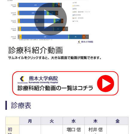
病院について
Foreign Language
診療表
月
火
水
木
金
初
増口 信
村井 信