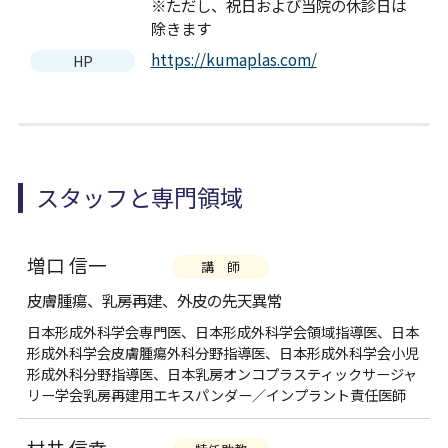
※ただし、祝日および当院の休診日は
除きます
https://kumaplas.com/
HP
スタッフと専門領域
増口 信一
講 師
皮膚腫瘍、乳房再建、外皮の先天異常
日本形成外科学会専門医、日本形成外科学会領域指導医、日本
形成外科学会皮膚腫瘍外科分野指導医、日本形成外科学会小児
形成外科分野指導医、日本乳房オンコプラスティックサージャ
リー学会乳房再建用エキスパンダー／インプラント責任医師
村井 信幸