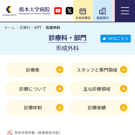
外来診療日
施設案内
アクセス
ホーム
診療科・部門
形成外科
ホーム
診療科・部門
HPはこちら
形成外科
外来のご案内
入院のご案内
診療表
スタッフと専門領域
診療科・部門
診療について
主な診療領域
医療関係の方
診療体制
診療実績
教育・研究／研修