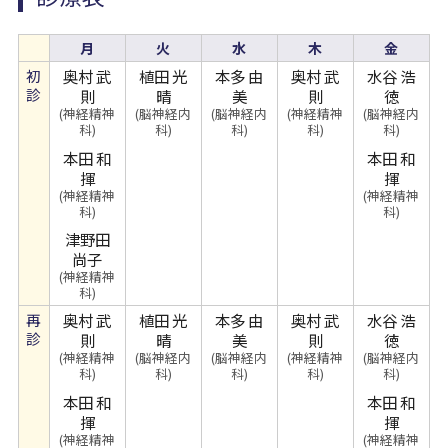
病院について
月
火
水
木
金
Foreign Language
初
奥村 武
植田 光
本多 由
奥村 武
水谷 浩
診
則
晴
美
則
徳
(神経精神
(脳神経内
(脳神経内
(神経精神
(脳神経内
科)
科)
科)
科)
科)
本田 和
本田 和
揮
揮
(神経精神
(神経精神
科)
科)
津野田
尚子
(神経精神
科)
再
奥村 武
植田 光
本多 由
奥村 武
水谷 浩
診
則
晴
美
則
徳
(神経精神
(脳神経内
(脳神経内
(神経精神
(脳神経内
科)
科)
科)
科)
科)
本田 和
本田 和
揮
揮
(神経精神
(神経精神