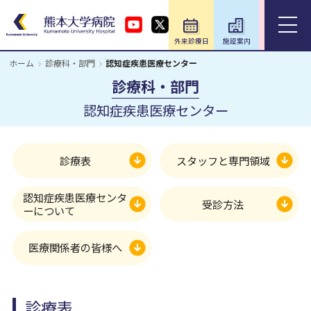
外来診療日
施設案内
アクセス
ホーム
診療科・部門
認知症疾患医療センター
ホーム
診療科・部門
認知症疾患医療センター
外来のご案内
入院のご案内
診療表
スタッフと専門領域
診療科・部門
認知症疾患医療センタ
受診方法
ーについて
医療関係の方
医療関係者の皆様へ
教育・研究／研修
診療表