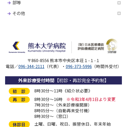
部等
その他
〒860-8556 熊本市中央区本荘１-１-１
電話／
096-344-2111
（代表）・
096-373-5996
（時間外受付）
外来診療受付時間
【初診・再診完全予約制】
8時30分～11時《紹介状必要》
初 診
8時30分～16時
※令和3年4月1日より変更
再 診
7時30分～（外来診療棟開扉）
8時05分～（自動再来受付機）
8時30分～（窓口）
土曜、日曜、祝日、振替休日、年末年始
休診日