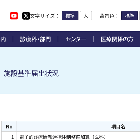
文字サイズ
背景色
標準
大
標準
お薬について
各種診断書・証明書の発行
感覚・運動部門
院内措置の診療支援センタ
手術支援ロボット「ダヴィ
助成金による研究・活動状
病院実績・取り組み
施設基準届出状況
診断書・証明書の発行につ
各種入院手続きについて
臨床試験支援センター
化器内科
合臨床研修センター
整形外科
肝疾患センター
医療安全管理の通報窓口
原病内科
度医療開発センター
形成外科
嚥下障害診療センター
病院アドバイザリー会議
病院からのお願い
熊本県補助事業
革概要
入院前の手続き
尿病・代謝・内分泌内科
合周産期母子医療センター
耳鼻咽喉科・頭頸部外科
心臓血管センター
臨床研究に関すること
付職員
神経内科
域医療支援センター
生殖医療・がん連携センター
医師の働き方改革について
診療日および担当医
マンスフェルト賞
入院診療費について
後臨床研修
放射線診療部門
害医療教育研究センター
脳卒中・心臓病等総合支援セ
療機関の開設・承認等
ー
患者満足度調査
くまもとメディカルネット
熊本大学病院教育支援事業
理支援センター
付添者の院内宿泊施設につ
画像診断・治療科
進医療A・B
女性骨盤臓器脱診療センター
宗教的理由等による輸血拒否
No
項目名
する当院の方針
研究成果について
会認定
認知症疾患医療センター
脳・神経・精神部門
吸器外科
院内保育所について
設
1
電子的診療情報連携体制整備加算（医科）