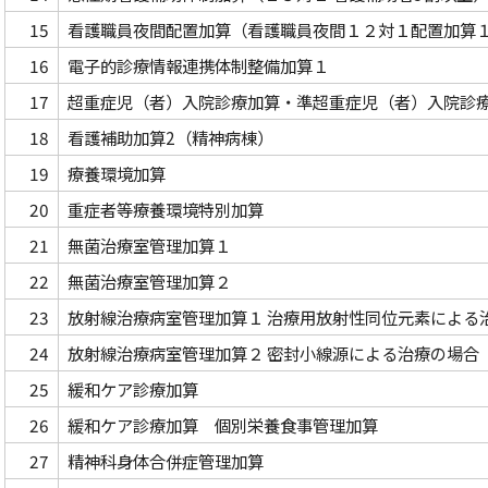
15
看護職員夜間配置加算（看護職員夜間１２対１配置加算
16
電子的診療情報連携体制整備加算１
17
超重症児（者）入院診療加算・準超重症児（者）入院診
18
看護補助加算2（精神病棟）
19
療養環境加算
20
重症者等療養環境特別加算
21
無菌治療室管理加算１
22
無菌治療室管理加算２
23
放射線治療病室管理加算１ 治療用放射性同位元素による
24
放射線治療病室管理加算２ 密封小線源による治療の場合
25
緩和ケア診療加算
26
緩和ケア診療加算 個別栄養食事管理加算
27
精神科身体合併症管理加算