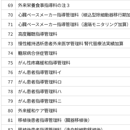
69
外来栄養食事指導料の注３
70
心臓ペースメーカー指導管理料（植込型除細動器移行期
71
心臓ペースメーカー指導管理料（遠隔モニタリング加算
72
高度難聴指導管理料
73
慢性維持透析患者外来医学管理料 腎代替療法実績加算
74
糖尿病合併症管理料
75
がん性疼痛緩和指導管理料
76
がん患者指導管理料イ
77
がん患者指導管理料ロ
78
がん患者指導管理料ハ
79
がん患者指導管理料ニ
80
外来緩和ケア管理料
81
移植後患者指導管理料（臓器移植後）
82
移植後患者指導管理料（造血幹細胞移植後）