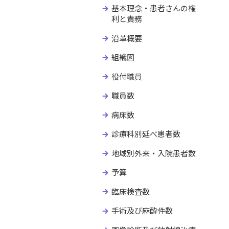
消化器外科
外来化学療法センター
乳
が
基幹・環境整備（屋外環境整備
「
基本理念・患者さんの権
小児外科
がん登録センター
移
緩
等）
当
利と責務
事
泌尿器科
がんゲノムセンター
婦
A
病院機能評価の認定について
企
沿革概要
成育医療部門
病院機能指標について
組織図
小児科
産
役付職員
職員数
病床数
診療科別延べ患者数
地域別外来・入院患者数
予算
臨床検査数
手術及び麻酔件数