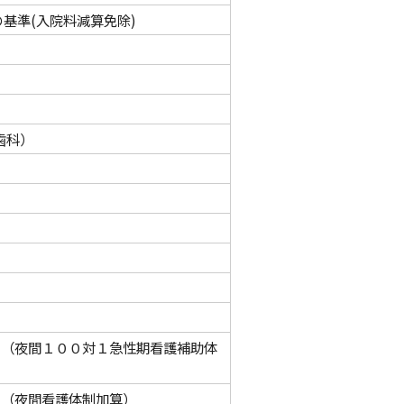
てん化等事業」
募集
子どもの患者さんの権利と約束
脳神経外科
基準(入院料減算免除)
新型インフルエンザ等発生時にお
ける診療継続計画(要旨)
の診療支援センター
動画コンテンツ
イン
歯科）
）
）（夜間１００対１急性期看護補助体
）（夜間看護体制加算）