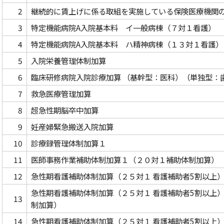
腺・内分泌外科
ん相談支援センター
「慢性疼痛診療システム均
ネーミングライツパートナー
保険医療機関及び保険医療養担
神経精神科
2
継続的に賃上げに係る取組を実施している保険医療機関の
植外科
和ケアセンター
規則」「施設基準」に係る掲示
大学病院改革プラン
麻酔科・緩和医療科
集学的痛みセンター
項
人科
YA世代がんサポートチーム
3
特定機能病院A入院基本料 イ一般病棟（７対１看護）
業等からの資金提供状況
中央診療施設等、院内措置
広報
4
特定機能病院A入院基本料 ハ精神病棟（１３対１看護）
部等
5
入院栄養管理体制加算
広報誌・冊子
科
ソーシャルメディアガイドラ
その他
6
臨床研修病院入院診療加算 （基幹型：医科）（単独型：
7
救急医療管理加算
8
超急性期脳卒中加算
9
妊産婦緊急搬送入院加算
10
診療録管理体制加算１
11
医師事務作業補助体制加算１（２０対１補助体制加算）
12
急性期看護補助体制加算（２５対１ 看護補助者5割以上
急性期看護補助体制加算（２５対１ 看護補助者5割以上
13
制加算）
14
急性期看護補助体制加算（２５対１ 看護補助者5割以上