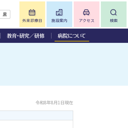
黒
外来診療日
施設案内
アクセス
検索
について
ー
ンチ」
況
いて
皮膚科
アミロイドーシス診療センター
病院情報の公表
眼科
神経免疫疾患抗体測定センター
病院監査委員会
入院手続き
歯科口腔外科
脳血管病センター
臨床倫理コンサルテーション
神経難病センター
人を対象とする生命科学・医学系
研究に関する情報公開について
ンタ
小児在宅医療支援センター
令和8年8月1日現在
ご意見について
ワーク
いて
放射線治療科
に関
肥満症治療センター
ダイバーシティ推進について
病児保育室「Mimi」について