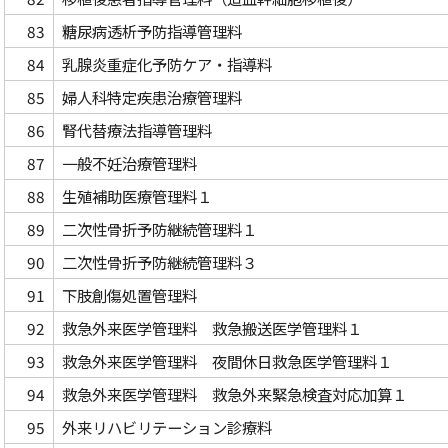
83
糖尿病透析予防指導管理料
84
乳腺炎重症化予防ケア・指導料
85
婦人科特定疾患治療管理料
86
腎代替療法指導管理料
87
一般不妊治療管理料
88
生殖補助医療管理料１
89
二次性骨折予防継続管理料１
90
二次性骨折予防継続管理料３
91
下肢創傷処置管理料
92
救急外来医学管理料 救急搬送医学管理料１
93
救急外来医学管理料 夜間休日救急医学管理料１
94
救急外来医学管理料 救急外来緊急検査対応加算１
95
外来リハビリテーション診療料