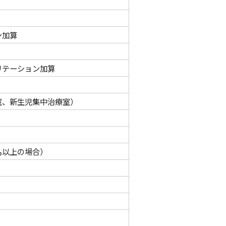
ン加算
リテーション加算
室、新生児集中治療室）
名以上の場合）