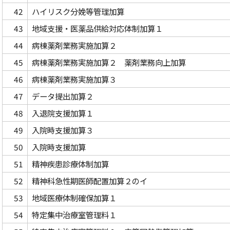
42
ハイリスク分娩等管理加算
43
地域支援・医薬品供給対応体制加算１
44
病棟薬剤業務実施加算２
45
病棟薬剤業務実施加算２ 薬剤業務向上加算
46
病棟薬剤業務実施加算３
47
データ提出加算２
48
入退院支援加算１
49
入院時支援加算３
50
入院時支援加算
51
精神疾患診療体制加算
52
精神科急性期医師配置加算２のイ
53
地域医療体制確保加算１
54
特定集中治療室管理料１