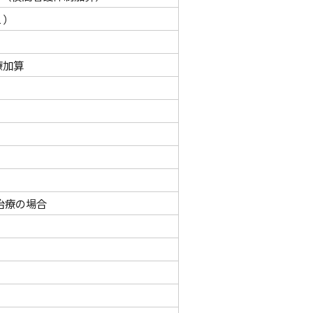
１）
療加算
治療の場合