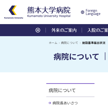
Foreign
Language
外来のご案内
入院のご案内
診療科・部門
センター
医療関係の方
教育・研究／研修
病院について
ホーム
病院について
施設基準届出状況
病院について
診察を受ける方へ
注意事項とお願い
内科部門
中央診療施設
患者様のご紹介
各研修の内容説明、募集案内
病院長あいさつ
初診の方へ
入院日の連絡・病室の種類について
地域医療連携
研修医募集
病院概要
呼吸器内科
腎・血液浄化療法センター
消
総
血液内科
臨床試験支援センター
膠
高
再診の方へ
入院中の生活について
歯科研修医募集
基本理念・患者さんの権利と責務
沿
腎臓内科
地域医療連携センター
糖
総
組織図
役
循環器内科
ME機器センター
脳
地
診療費について
各種ご相談について
専門修練医募集
職員数
卒
総合診療科
移植医療センター
災
各種統計
医
病院について
個人情報保護について
個人情報保護について
研修生募集
遺伝診療センター
心
施設基準届出状況
先
外科部門
卒後臨床研修
医療機関の指定等
学
がんセンター
病院長あいさつ
心臓血管外科
呼
医療安全管理体制
施