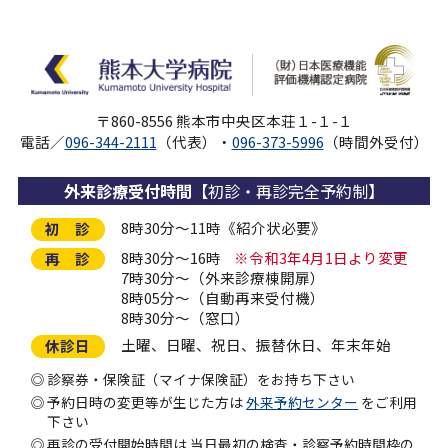
〒860-8556 熊本市中央区本荘１-１-１
電話／
096-344-2111
（代表）・
096-373-5996
（時間外受付）
外来診療受付時間
【初診・再診完全予約制】
8時30分～11時《紹介状必要》
初 診
8時30分～16時
※令和3年4月1日より変更
再 診
7時30分～（外来診療棟開扉）
8時05分～（自動再来受付機）
8時30分～（窓口）
土曜、日曜、祝日、振替休日、年末年始
休診日
診察券・保険証（マイナ保険証）をお持ち下さい
予約日時の変更等が生じた方は
外来予約センター
をご利用
下さい
再診の受付開始時間は
当日最初の検査・診察予約時間枠の