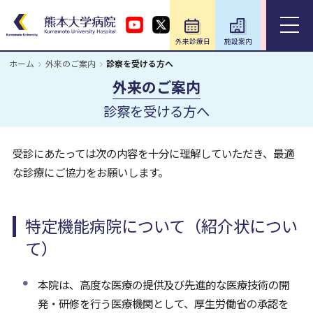
外来診療日
施設案内
アクセス
ホーム
外来のご案内
診察を受ける方へ
ホーム
外来のご案内
診察を受ける方へ
外来のご案内
受診にあたっては次の内容を十分に理解していただき、最適
入院のご案内
な診療にご協力をお願いします。
診療科・部門
特定機能病院について（紹介状につい
医療関係の方
て）
教育・研究／研修
本院は、高度な医療の提供及び先進的な医療技術の開
発・研修を行う医療機関として、厚生労働省の承認を