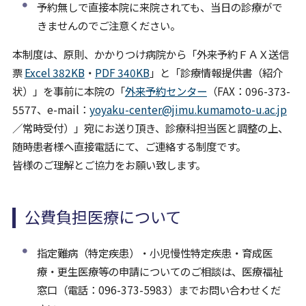
予約無しで直接本院に来院されても、当日の診療がで
きませんのでご注意ください。
本制度は、原則、かかりつけ病院から「外来予約ＦＡＸ送信
票
Excel 382KB
・
PDF 340KB
」と「診療情報提供書（紹介
状）」を事前に本院の「
外来予約センター
（FAX：096-373-
5577、e-mail：
yoyaku-center@jimu.kumamoto-u.ac.jp
／常時受付）」宛にお送り頂き、診療科担当医と調整の上、
随時患者様へ直接電話にて、ご連絡する制度です。
皆様のご理解とご協力をお願い致します。
公費負担医療について
指定難病（特定疾患）・小児慢性特定疾患・育成医
療・更生医療等の申請についてのご相談は、医療福祉
窓口（電話：096-373-5983）までお問い合わせくだ