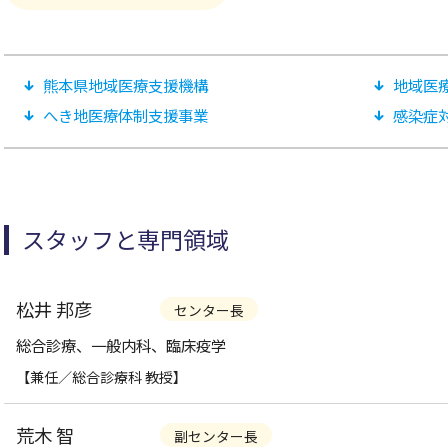
腺・内分泌外科
ん相談支援センター
「慢性疼痛診療システム均
ネーミングライツパートナー
保険医療機関及び保険医療養担
神経精神科
植外科
和ケアセンター
規則」「施設基準」に係る掲示
大学病院改革プラン
麻酔科・緩和医療科
集学的痛みセンター
項
人科
YA世代がんサポートチーム
業等からの資金提供状況
中央診療施設等、院内措置
広報
熊本県地域医療支援機構
地域医
部等
へき地医療体制支援事業
感染症
広報誌・冊子
科
ソーシャルメディアガイドラ
その他
スタッフと専門領域
松井 邦彦
センター長
総合診療、一般内科、臨床疫学
【兼任／総合診療科 教授】
荒木 智
副センター長