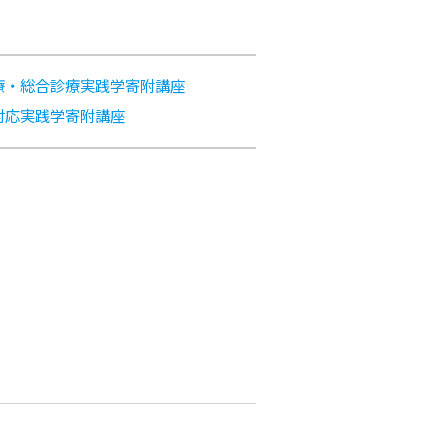
てん化等事業」
募集
子どもの患者さんの権利と約束
脳神経外科
新型インフルエンザ等発生時にお
ける診療継続計画(要旨)
の診療支援センター
療・総合診療実践学寄附講座
対応実践学寄附講座
動画コンテンツ
イン