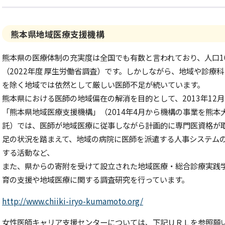
熊本県地域医療支援機構
熊本県の医療体制の充実度は全国でも有数と言われており、人口1
（2022年度 厚生労働省調査）です。しかしながら、地域や診療
を除く地域では依然として厳しい医師不足が続いています。
熊本県における医師の地域偏在の解消を目的として、2013年12
「熊本県地域医療支援機構」（2014年4月から機構の事業を熊
託）では、医師が地域医療に従事しながら計画的に専門医資格が
足の状況を踏まえて、地域の病院に医師を派遣する人事システム
する活動など、
また、県からの寄附を受けて設立された地域医療・総合診療実践
育の支援や地域医療に関する調査研究を行っています。
http://www.chiiki-iryo-kumamoto.org/
女性医師キャリア支援センターについては、下記ＵＲＬを参照願