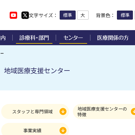
文字サイズ
背景色
標準
大
標準
ター
お薬について
各種診断書・証明書の発行
感覚・運動部門
院内措置の診療支援センタ
手術支援ロボット「ダヴィ
助成金による研究・活動状
病院実績・取り組み
地域医療支援センター
診断書・証明書の発行につ
各種入院手続きについて
臨床試験支援センター
化器内科
合臨床研修センター
整形外科
肝疾患センター
医療安全管理の通報窓口
原病内科
度医療開発センター
形成外科
嚥下障害診療センター
病院アドバイザリー会議
病院からのお願い
熊本県補助事業
革概要
入院前の手続き
尿病・代謝・内分泌内科
合周産期母子医療センター
耳鼻咽喉科・頭頸部外科
心臓血管センター
臨床研究に関すること
付職員
神経内科
域医療支援センター
生殖医療・がん連携センター
医師の働き方改革について
診療日および担当医
マンスフェルト賞
入院診療費について
後臨床研修
放射線診療部門
害医療教育研究センター
脳卒中・心臓病等総合支援セ
地域医療支援センターの
療機関の開設・承認等
ー
患者満足度調査
スタッフと専門領域
くまもとメディカルネット
熊本大学病院教育支援事業
理支援センター
付添者の院内宿泊施設につ
特徴
画像診断・治療科
進医療A・B
女性骨盤臓器脱診療センター
宗教的理由等による輸血拒否
する当院の方針
研究成果について
会認定
認知症疾患医療センター
脳・神経・精神部門
吸器外科
院内保育所について
事業実績
設