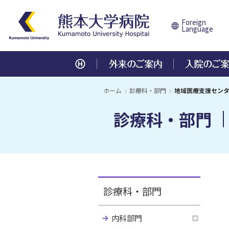
Foreign
Language
外来のご案内
入院のご案内
診療科・部門
センター
医療関係の方
教育・研究／研修
病院について
ホーム
診療科・部門
地域医療支援セン
診療科・部門
診察を受ける方へ
注意事項とお願い
内科部門
中央診療施設
患者様のご紹介
各研修の内容説明、募集案内
病院長あいさつ
初診の方へ
入院日の連絡・病室の種類について
地域医療連携
研修医募集
病院概要
呼吸器内科
腎・血液浄化療法センター
消
総
血液内科
臨床試験支援センター
膠
高
再診の方へ
入院中の生活について
歯科研修医募集
基本理念・患者さんの権利と責務
沿
腎臓内科
地域医療連携センター
糖
総
組織図
役
循環器内科
ME機器センター
脳
地
診療費について
各種ご相談について
専門修練医募集
職員数
卒
総合診療科
移植医療センター
災
各種統計
医
診療科・部門
個人情報保護について
個人情報保護について
研修生募集
遺伝診療センター
心
施設基準届出状況
先
外科部門
卒後臨床研修
医療機関の指定等
学
がんセンター
内科部門
心臓血管外科
呼
医療安全管理体制
施