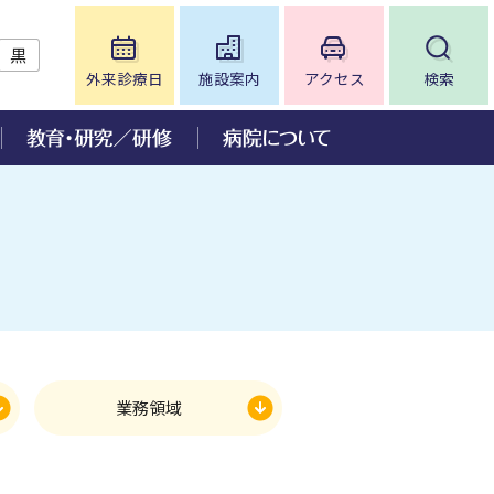
黒
外来診療日
施設案内
アクセス
検索
について
ー
ンチ」
況
いて
皮膚科
アミロイドーシス診療センター
病院情報の公表
眼科
神経免疫疾患抗体測定センター
病院監査委員会
入院手続き
歯科口腔外科
脳血管病センター
臨床倫理コンサルテーション
神経難病センター
人を対象とする生命科学・医学系
研究に関する情報公開について
ンタ
小児在宅医療支援センター
ご意見について
業務領域
ワーク
いて
放射線治療科
に関
肥満症治療センター
ダイバーシティ推進について
病児保育室「Mimi」について