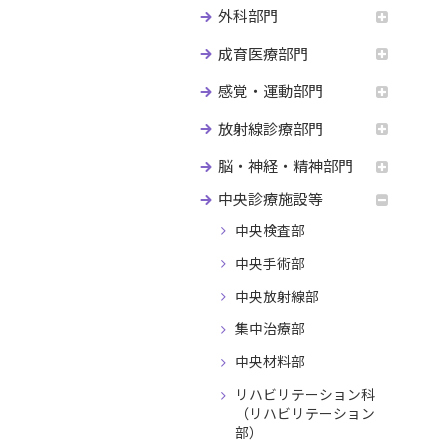
消化器外科
外来化学療法センター
乳
が
基幹・環境整備（屋外環境整備
「
外科部門
小児外科
がん登録センター
移
緩
等）
当
事
泌尿器科
がんゲノムセンター
婦
A
成育医療部門
病院機能評価の認定について
企
成育医療部門
病院機能指標について
感覚・運動部門
小児科
産
放射線診療部門
脳・神経・精神部門
中央診療施設等
中央検査部
中央手術部
中央放射線部
集中治療部
中央材料部
リハビリテーション科
（リハビリテーション
部）