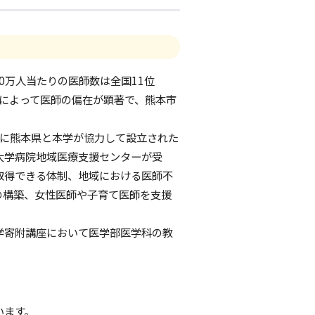
0万人当たりの医師数は全国11位
科によって医師の偏在が顕著で、熊本市
月に熊本県と本学が協力して設立された
本大学病院地域医療支援センターが受
取得できる体制、地域における医師不
の構築、女性医師や子育て医師を支援
学寄附講座において医学部医学科の教
います。