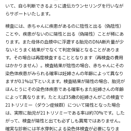
いて、自ら判断できるように遺伝カウンセリングを行いなが
らサポートいたします。
検査には、赤ちゃんに疾患があるのに陰性と出る（偽陰性）
ことや、疾患がないのに陽性と出る（偽陽性）ことが稀にあ
ります。また母体の血漿中に浮遊する胎児のDNA断片量が少
ないとうまく結果がでなくて判定保留となることがありま
す。その場合は再度検査することとなります（再検査の費用
はかかりません）。検査結果が陰性の場合、赤ちゃんにその
染色体疾患がみられる確率は妊婦さんの年齢によって異なり
ますが0.1%以下といえます。検査結果が陽性の場合、胎児が
ほんとうにその染色体疾患である確率もまた妊婦さんの年齢
によって異なります。たとえば35歳の妊婦さんがこの検査で
21トリソミー（ダウン症候群）について陽性となった場合
は、実際に胎児が21トリソミーである率は約70%です。した
がって、検査が陽性と出ても必ずしも異常ではありません。
確実な診断には羊水穿刺による染色体検査が必要になりま