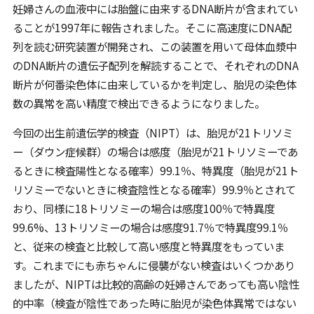
妊婦さんの血液中には胎盤に由来するDNA断片が含まれてい
ることが1997年に報告されました。そこに高速度にDNA配
列を読む研究装置が開発され、この装置を用いて母体血漿中
のDNA断片の遺伝子配列を解読することで、それぞれのDNA
断片が何番染色体に由来しているかを判定し、胎児の染色体
数の異常を高い精度で検出できるようになりました。
今回の出生前遺伝学的検査（NIPT）は、胎児が21トリソミ
ー（ダウン症候群）の場合は感度（胎児が21トリソミーであ
るときに検査陽性となる確率）99.1％、特異度（胎児が21ト
リソミーでないときに検査陰性となる確率）99.9％とされて
おり、同様に18トリソミーの場合は感度100％で特異度
99.6%、13トリソミーの場合は感度91.7％で特異度99.1％
と、従来の検査と比較して高い感度と特異度をもっていま
す。これまでにも赤ちゃんに侵襲がない検査はいくつかあり
ましたが、NIPTは比較的高齢の妊婦さんであっても高い陰性
的中率（検査が陰性であった時に胎児が染色体異常ではない