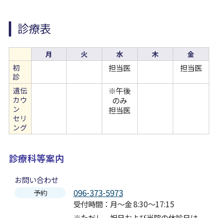
病院について
診療表
Foreign Language
月
火
水
木
金
初
担当医
担当医
診
遺伝
※午後
カウ
のみ
ン
担当医
セリ
ング
診療科等案内
お問い合わせ
096-373-5973
予約
受付時間：月～金 8:30～17:15
※ただし、祝日および当院の休診日は