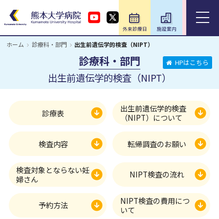
外来診療日
施設案内
アクセス
ホーム
診療科・部門
出生前遺伝学的検査（NIPT）
ホーム
診療科・部門
HPはこちら
出生前遺伝学的検査（NIPT）
外来のご案内
出生前遺伝学的検査
入院のご案内
診療表
（NIPT）について
診療科・部門
検査内容
転帰調査のお願い
医療関係の方
検査対象とならない妊
NIPT検査の流れ
婦さん
教育・研究／研修
NIPT検査の費用につ
予約方法
いて