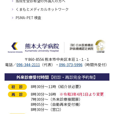
当院を受診希望の外国人の方へ
くまもとメディカルネットワーク
PSMA-PET 検査
〒860-8556 熊本市中央区本荘１-１-１
電話／
096-344-2111
（代表）・
096-373-5996
（時間外受付）
外来診療受付時間
【初診・再診完全予約制】
8時30分～11時《紹介状必要》
初 診
8時30分～16時
※令和3年4月1日より変更
再 診
7時30分～（外来診療棟開扉）
8時05分～（自動再来受付機）
8時30分～（窓口）