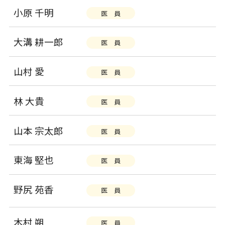
小原 千明
医 員
大溝 耕一郎
医 員
山村 愛
医 員
林 大貴
医 員
山本 宗太郎
医 員
東海 堅也
医 員
野尻 苑香
医 員
木村 朔
医 員