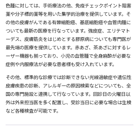
色腫に対しては、手術療法の他、免疫チェックポイント阻害
薬や分子標的薬等を用いた集学的治療を提供しています。そ
の他の皮膚がんである有棘細胞癌、基底細胞癌や血管肉腫に
ついても最新の医療を行なっています。強皮症、エリテマト
ーデス、皮膚筋炎をはじめとする膠原病についても専門医が
最先端の医療を提供しています。赤あざ、茶あざに対するレ
ーザー機器も揃っており、小児の血管腫で全身麻酔が必要な
症例や内服療法が必要な患者様も受け入れています。
その他、標準的な診療では診断できない光線過敏症や遺伝性
皮膚疾患の診断、アレルギーの原因検索などについても、全
国の専門施設と連携して行なっています。回診日の火曜日以
外は外来担当医を多く配置し、受診当日に必要な場合は生検
など各種検査が可能です。