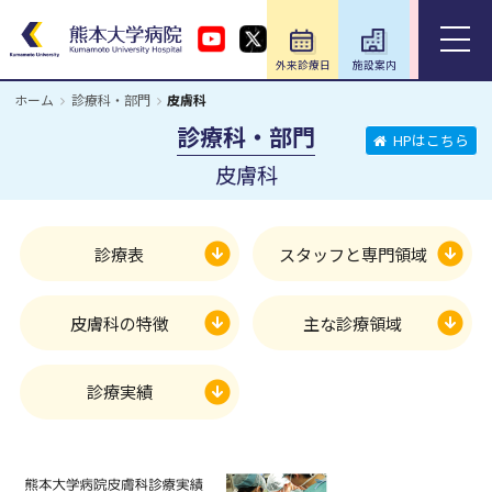
外来診療日
施設案内
アクセス
ホーム
診療科・部門
皮膚科
ホーム
診療科・部門
HPはこちら
皮膚科
外来のご案内
入院のご案内
診療表
スタッフと専門領域
診療科・部門
皮膚科の特徴
主な診療領域
医療関係の方
診療実績
教育・研究／研修