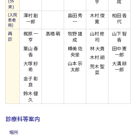
(外
亨
成
来)
(入院
澤村 創
島田 秀
木村 俊
柏田 香
患者
一郎
一
寛
代
用)
再
梶原 一
髙橋 萌
牧野 雄
山村 修
山下 智
診
亨
成
司
香
栗山 春
樽美 佐
林 大貴
田中 憲
香
央里
一郎
木村 朔
大塚 紗
山本 宗
大溝 耕
荒木 聖
希
太郎
一郎
菜
金子 彰
良
鈴木 健
久
診療科等案内
場所