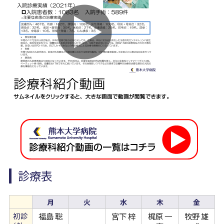
病院について
Foreign Language
診療表
月
火
水
木
金
初診
福島 聡
宮下 梓
梶原 一
牧野 雄