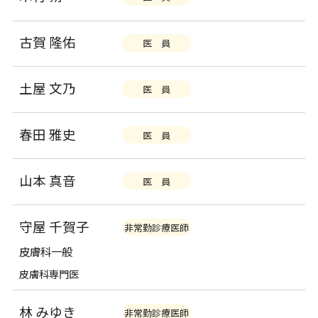
古賀 隆佑
医 員
土屋 文乃
医 員
春田 雅史
医 員
山本 真音
医 員
守屋 千賀子
非常勤診療医師
皮膚科一般
皮膚科専門医
林 みゆき
非常勤診療医師