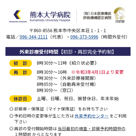
〒860-8556 熊本市中央区本荘１-１-１
電話／
096-344-2111
（代表）・
096-373-5996
（時間外受付）
外来診療受付時間
【初診・再診完全予約制】
8時30分～11時《紹介状必要》
初 診
8時30分～16時
※令和3年4月1日より変更
再 診
7時30分～（外来診療棟開扉）
8時05分～（自動再来受付機）
8時30分～（窓口）
土曜、日曜、祝日、振替休日、年末年始
休診日
診察券・保険証（マイナ保険証）をお持ち下さい
予約日時の変更等が生じた方は
外来予約センター
をご利用
下さい
再診の受付開始時間は
当日最初の検査・診察予約時間枠の
１時間前
からとなります