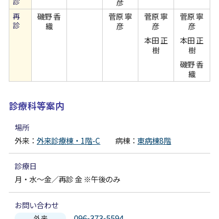
診
彦
再
磯野 香
菅原 寧
菅原 寧
菅原 寧
診
織
彦
彦
彦
本田 正
本田 正
樹
樹
磯野 香
織
診療科等案内
場所
外来：
外来診療棟・1階-C
病棟：
東病棟8階
診療日
月・水～金／再診 金 ※午後のみ
お問い合わせ
096-373-5594
外来