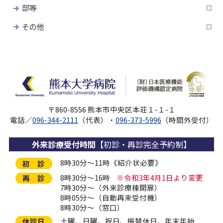
部等
その他
〒860-8556 熊本市中央区本荘１-１-１
電話／
096-344-2111
（代表）・
096-373-5996
（時間外受付）
外来診療受付時間
【初診・再診完全予約制】
8時30分～11時《紹介状必要》
初 診
8時30分～16時
※令和3年4月1日より変更
再 診
7時30分～（外来診療棟開扉）
8時05分～（自動再来受付機）
8時30分～（窓口）
土曜、日曜、祝日、振替休日、年末年始
休診日