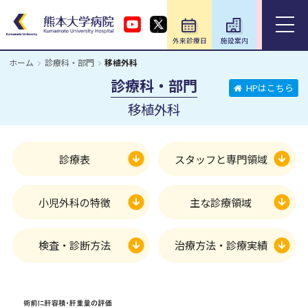
外来診療日
施設案内
アクセス
ホーム
診療科・部門
移植外科
ホーム
診療科・部門
HPはこちら
移植外科
外来のご案内
入院のご案内
診療表
スタッフと専門領域
診療科・部門
小児外科の特徴
主な診療領域
医療関係の方
検査・診断方法
治療方法・診療実績
教育・研究／研修