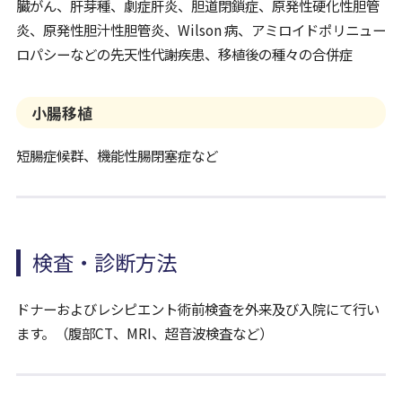
臓がん、肝芽種、劇症肝炎、胆道閉鎖症、原発性硬化性胆管
炎、原発性胆汁性胆管炎、Wilson 病、アミロイドポリニュー
ロパシーなどの先天性代謝疾患、移植後の種々の合併症
小腸移植
短腸症候群、機能性腸閉塞症など
検査・診断方法
ドナーおよびレシピエント術前検査を外来及び入院にて行い
ます。（腹部CT、MRI、超音波検査など）