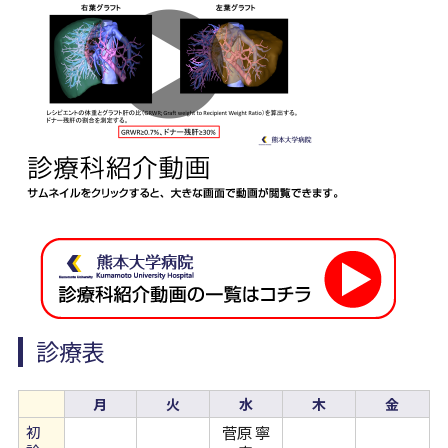
病院について
Foreign Language
診療表
月
火
水
木
金
初
菅原 寧