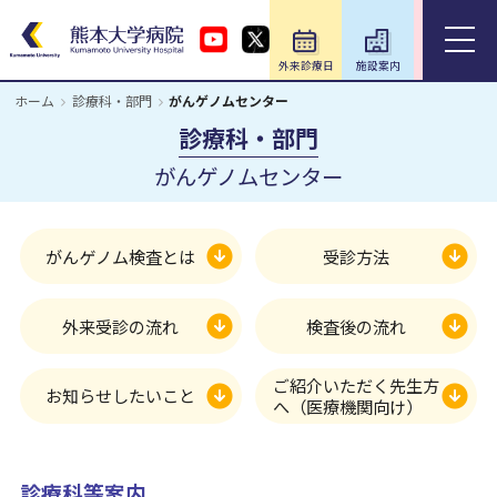
外来診療日
施設案内
アクセス
ホーム
診療科・部門
がんゲノムセンター
ホーム
診療科・部門
がんゲノムセンター
外来のご案内
入院のご案内
がんゲノム検査とは
受診方法
診療科・部門
外来受診の流れ
検査後の流れ
医療関係の方
ご紹介いただく先生方
お知らせしたいこと
へ（医療機関向け）
教育・研究／研修
診療科等案内