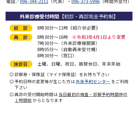
電話／
096-344-2111
（代表）・
096-373-5996
（時間外受付）
外来診療受付時間
【初診・再診完全予約制】
8時30分～11時《紹介状必要》
初 診
8時30分～16時
※令和3年4月1日より変更
再 診
7時30分～（外来診療棟開扉）
8時05分～（自動再来受付機）
8時30分～（窓口）
土曜、日曜、祝日、振替休日、年末年始
休診日
診察券・保険証（マイナ保険証）をお持ち下さい
予約日時の変更等が生じた方は
外来予約センター
をご利用
下さい
再診の受付開始時間は
当日最初の検査・診察予約時間枠の
１時間前
からとなります