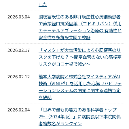
した
2026.03.04
脳梗塞既往のある非弁膜症性心房細動患者
で直接経口抗凝固薬 （エドキサバン）併用
カテーテルアブレーション治療の 有効性と
安全性を多施設共同で検証
2026.02.17
「マスク」が大気汚染による心筋梗塞のリ
スクを下げた？ 〜閉塞血管のない心筋梗塞
リスクがコロナ禍で減少〜
2026.02.12
熊本大学病院と株式会社マイスティアがAI
技術（VINIE®）を活用した心臓リハビリテ
ーションシステムの開発に関する連携協定
を締結
2026.02.04
「世界で最も影響力のある科学者トップ
2％（2024年版）」に病院長以下本院関係
者複数名がランクイン