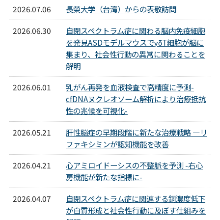
病院について
2026.07.06
長榮大学（台湾）からの表敬訪問
2026.06.30
自閉スペクトラム症に関わる脳内免疫細胞
Foreign Language
を発見ASDモデルマウスでγδT細胞が脳に
集まり、社会性行動の異常に関わることを
解明
2026.06.01
乳がん再発を血液検査で高精度に予測-
cfDNAヌクレオソーム解析により治療抵抗
性の兆候を可視化-
2026.05.21
肝性脳症の早期段階に新たな治療戦略 ―リ
ファキシミンが認知機能を改善
2026.04.21
心アミロイドーシスの不整脈を予測 -右心
房機能が新たな指標に-
2026.04.07
自閉スペクトラム症に関連する銅濃度低下
が白質形成と社会性行動に及ぼす仕組みを