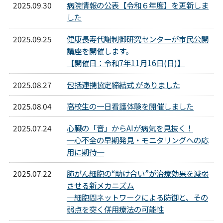
2025.09.30
病院情報の公表【令和６年度】を更新しま
した
2025.09.25
健康長寿代謝制御研究センターが市民公開
講座を開催します。
【開催日：令和7年11月16日(日)】
2025.08.27
包括連携協定締結式 がありました
2025.08.04
高校生の一日看護体験を開催しました
2025.07.24
心臓の「音」からAIが病気を見抜く！
─心不全の早期発見・モニタリングへの応
用に期待─
2025.07.22
肺がん細胞の“助け合い”が治療効果を減弱
させる新メカニズム
―細胞間ネットワークによる防御と、その
弱点を突く併用療法の可能性