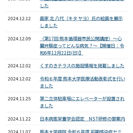
した
2024.12.12
画家 北 八代（キタ ヤヨ）氏の絵画を展示
しました
2024.12.09
〈第17回 熊本循環器市民公開講座〉～心
臓弁膜症ってどんな病気？～【開催日：令
和6年12月22日(日)】
2024.12.02
くすのきテラスの施設情報を掲載しました
2024.12.02
令和６年度 熊本大学医療活動表彰式を行い
ました
2024.11.25
第二立体駐車場にエレベーターが設置され
ました
2024.11.22
日本病態栄養学会認定 NST研修の御案内
2024.11.07
熊本大学病院 令和６年度 前期感染症セミ