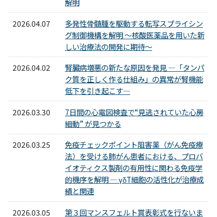
解明
2026.04.07
多発性骨髄腫を駆動する転写スプライシン
グ制御機構を解明 ～核酸医薬品を用いた新
しい治療法の開発に期待～
2026.04.02
腎臓病増悪の新たな原因を発見 ―「タンパ
ク質を正しく作る仕組み」の異常が腎機能
低下を引き起こす―
2026.03.30
7日間の心電図検査で“見逃されていた心房
細動” が見つかる
2026.03.25
免疫チェックポイント阻害薬（がん免疫療
法）を受ける肺がん患者における、プロバ
イオティクス製剤の有用性に関わる免疫学
的機序を解明 ― γδT細胞の活性化が治療成
績と関連
2026.03.05
第３回マンスフェルト賞表彰式を行ないま