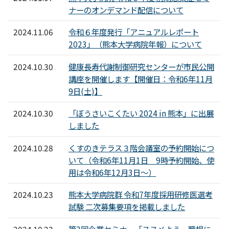
ナーのオンデマンド配信について
2024.11.06
令和６年度発行「アニュアルレポート
2023」（熊本大学病院年報）について
2024.10.30
健康長寿代謝制御研究センターが市民公開
講座を開催します【開催日：令和6年11月
9日(土)】
2024.10.30
「ぼうさいこくたい 2024 in 熊本」に出展
しました
2024.10.28
くすのきテラス３階会議室の予約開始につ
いて（令和6年11月1日 9時予約開始、使
用は令和6年12月3日～）
2024.10.23
熊本大学病院群 令和7年度採用研修医選考
試験 二次募集要項を掲載しました
2024.10.23
第2回企業セミナー「ススメよう 職場に