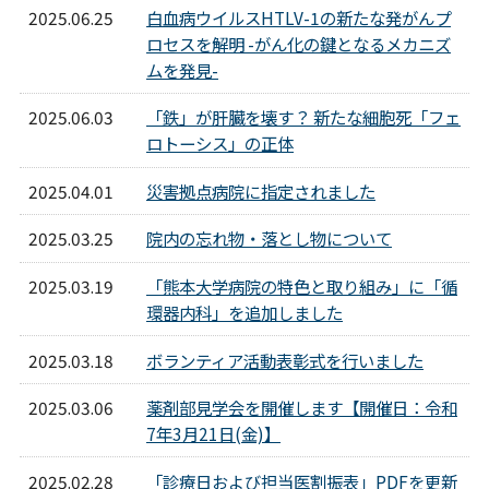
2025.06.25
白血病ウイルスHTLV-1の新たな発がんプ
ロセスを解明 -がん化の鍵となるメカニズ
ムを発見-
2025.06.03
「鉄」が肝臓を壊す？ 新たな細胞死「フェ
ロトーシス」の正体
2025.04.01
災害拠点病院に指定されました
2025.03.25
院内の忘れ物・落とし物について
2025.03.19
「熊本大学病院の特色と取り組み」に「循
環器内科」を追加しました
2025.03.18
ボランティア活動表彰式を行いました
2025.03.06
薬剤部見学会を開催します【開催日：令和
7年3月21日(金)】
2025.02.28
「診療日および担当医割振表」PDFを更新