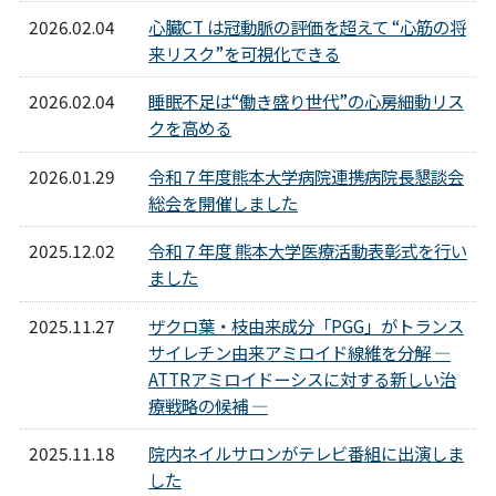
2026.02.04
心臓CT は冠動脈の評価を超えて “心筋の将
来リスク”を可視化できる
2026.02.04
睡眠不足は“働き盛り世代”の心房細動リス
クを高める
2026.01.29
令和７年度熊本大学病院連携病院長懇談会
総会を開催しました
2025.12.02
令和７年度 熊本大学医療活動表彰式を行い
ました
2025.11.27
ザクロ葉・枝由来成分「PGG」がトランス
サイレチン由来アミロイド線維を分解 ―
ATTRアミロイドーシスに対する新しい治
療戦略の候補 ―
2025.11.18
院内ネイルサロンがテレビ番組に出演しま
した