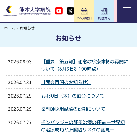
外来診療日
施設案内
アクセス
ホーム
お知らせ
ホーム
お知らせ
外来のご案内
2026.08.03
【重要：第五報】通常の診療体制の再開に
ついて（8月3日8：00時点）
入院のご案内
2026.07.31
【面会再開のお知らせ】
診療科・部門
2026.07.29
7月30日（木）の面会について
医療関係の方
2026.07.29
薬剤師採用試験の延期について
2026.07.27
チンパンジーの肝炎治療の経過 ―世界初
教育・研究／研修
の治療成功と肝臓癌リスクの露見―