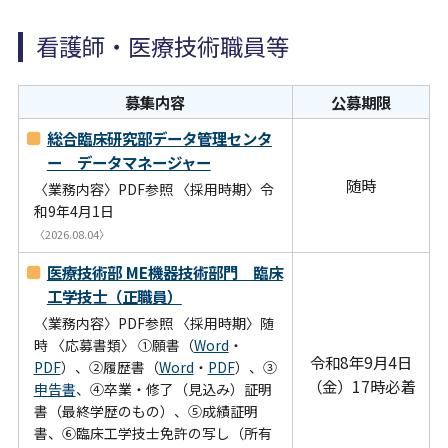
看護師・医療技術職員等
募集内容
公募期限
総合臨床研究部データ管理センタ
ー データマネージャー
随時
〈業務内容〉PDF参照 〈採用時期〉令
和9年4月1日
〈2026.08.04〉
医療技術部 ME機器技術部門 臨床
工学技士（正職員）
〈業務内容〉PDF参照 〈採用時期〉随
時 〈応募書類〉 ①願書（
Word
・
令和8年9月4日
PDF
）、②履歴書（
Word
・
PDF
）、③
（金）17時必着
申告書
、④卒業・修了（見込み）証明
書（最終学歴のもの）、⑤成績証明
書、⑥臨床工学技士免許の写し（所有