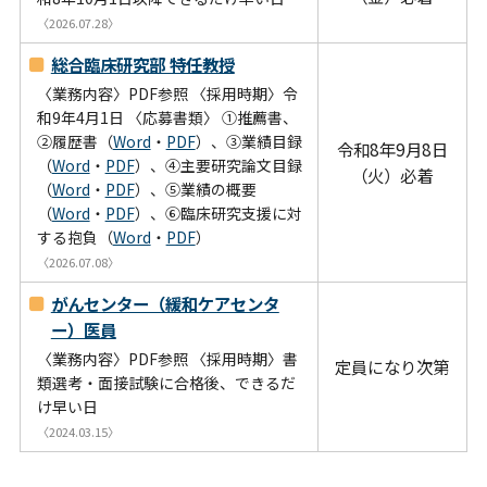
病院について
〈2026.07.28〉
総合臨床研究部 特任教授
Foreign Language
〈業務内容〉PDF参照 〈採用時期〉令
和9年4月1日 〈応募書類〉 ①推薦書、
②履歴書（
Word
・
PDF
）、③業績目録
令和8年9月8日
（
Word
・
PDF
）、④主要研究論文目録
（火）必着
（
Word
・
PDF
）、⑤業績の概要
（
Word
・
PDF
）、⑥臨床研究支援に対
する抱負（
Word
・
PDF
）
〈2026.07.08〉
がんセンター（緩和ケアセンタ
ー）医員
〈業務内容〉PDF参照 〈採用時期〉書
定員になり次第
類選考・面接試験に合格後、できるだ
け早い日
〈2024.03.15〉