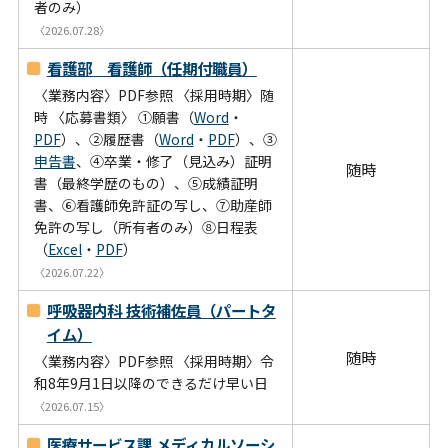
者のみ）
〈2026.07.28〉
看護部 看護師（任期付職員）
〈業務内容〉PDF参照 〈採用時期〉随
時 〈応募書類〉 ①願書（
Word
・
PDF
）、②履歴書（
Word
・
PDF
）、③
申告書
、④卒業・修了（見込み）証明
随時
書（最終学歴のもの）、⑤成績証明
書、⑥看護師免許証の写し、⑦助産師
免許の写し（所有者のみ）⑧日程表
（
Excel
・
PDF
）
〈2026.07.22〉
呼吸器内科 技術補佐員（パートタ
イム）
随時
〈業務内容〉PDF参照 〈採用時期〉令
和8年9月1日以降のできるだけ早い日
〈2026.07.15〉
医療サービス課 メディカルソーシ