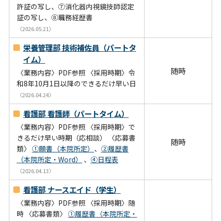
許証の写し、⑦消化器内視鏡技師認定
証の写し、⑧職務経歴書
〈2026.05.21〉
栄養管理部 技術補佐員（パートタ
イム）
随時
〈業務内容〉PDF参照 〈採用時期〉令
和8年10月1日以降のできるだけ早い日
〈2026.04.24〉
看護部 看護師（パートタイム）
〈業務内容〉PDF参照 〈採用時期〉で
きるだけ早い時期（応相談） 〈応募書
随時
類〉
①願書（本院所定）
、
②履歴書
（本院所定・Word）
、
④日程表
〈2026.04.13〉
看護部 ナースエイド（学生）
〈業務内容〉PDF参照 〈採用時期〉随
時 〈応募書類〉
①履歴書（本院所定・