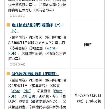
査士資格証の写し、⑪認定病理検査技
師資格証の写し（所有者のみ）
〈2026.06.29〉
臨床検査技術部門 看護師（パー
ト）
〈業務内容〉PDF参照 〈採用時期〉令
和8年6月1日以降のできるだけ早い日
随時
〈応募書類〉 ①履歴書（
Word
・
PDF
）、②職務経歴書、③看護師免許
証の写し
〈2026.06.03〉
消化器内視鏡技師（正職員）
〈業務内容〉PDF参照 〈採用時期〉令
和9年4月1日 〈応募書類〉 ①願書
（
Word
・
PDF
）、②履歴書（
Word
・
令和8年9月30日
PDF
）、③
申告書
、④卒業・修了（見
（水）17時必着
込み）証明書（最終学歴のもの）、⑤
成績証明書、⑥医療従事者国家資格免