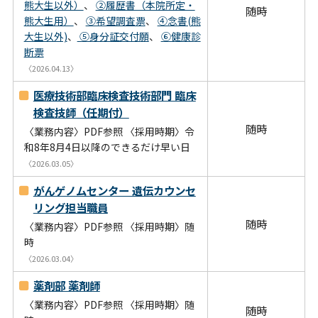
熊大生以外）
、
②履歴書（本院所定・
随時
熊大生用）
、
③希望調査票
、
④念書(熊
大生以外)
、
⑤身分証交付願
、
⑥健康診
断票
〈2026.04.13〉
医療技術部臨床検査技術部門 臨床
検査技師（任期付）
随時
〈業務内容〉PDF参照 〈採用時期〉令
和8年8月4日以降のできるだけ早い日
〈2026.03.05〉
がんゲノムセンター 遺伝カウンセ
リング担当職員
随時
〈業務内容〉PDF参照 〈採用時期〉随
時
〈2026.03.04〉
薬剤部 薬剤師
〈業務内容〉PDF参照 〈採用時期〉随
随時