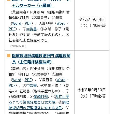
ャルワーカー（正職員）
〈業務内容〉PDF参照 〈採用時期〉令
和9年4月1日 〈応募書類〉 ①願書
令和8年9月4日
（
Word
・
PDF
）、②履歴書（
Word
・
（金）17時必着
PDF
）、③
申告書
、④卒業・修了（見
込み）証明書（最終学歴のもの）、⑤
社会福祉士登録証の写し
〈2026.07.09〉
医療技術部病理技術部門 病理技師
長（主任臨床検査技師）
〈業務内容〉PDF参照 〈採用時期〉令
和9年4月1日 〈応募書類〉 ①願書
（
Word
・
PDF
）、②履歴書（
Word
・
PDF
）、③
申告書
、④卒業・修了（見
令和8年9月30日
込み）証明書（最終学歴のもの）、⑤
（水）17時必着
成績証明書、⑥
業績目録
、⑦
現在に至
るまでの業務経験と研究実績
、⑧
病理
技術部門の管理運営に対する抱負
、⑨
臨床検査技師免許証の写し、⑩細胞検