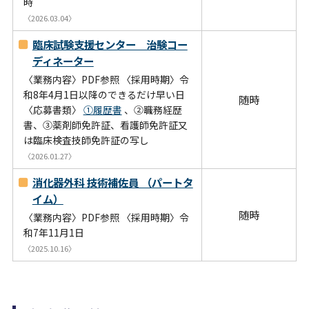
時
〈2026.03.04〉
臨床試験支援センター 治験コー
ディネーター
〈業務内容〉PDF参照 〈採用時期〉令
和8年4月1日以降のできるだけ早い日
随時
〈応募書類〉
①履歴書
、②職務経歴
書、③薬剤師免許証、看護師免許証又
は臨床検査技師免許証の写し
〈2026.01.27〉
消化器外科 技術補佐員 （パートタ
イム）
随時
〈業務内容〉PDF参照 〈採用時期〉令
和7年11月1日
〈2025.10.16〉