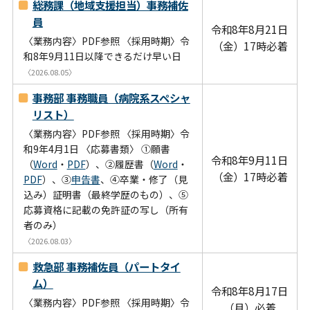
総務課（地域支援担当）事務補佐
員
令和8年8月21日
〈業務内容〉PDF参照 〈採用時期〉令
（金）17時必着
和8年9月11日以降できるだけ早い日
〈2026.08.05〉
事務部 事務職員（病院系スペシャ
リスト）
〈業務内容〉PDF参照 〈採用時期〉令
和9年4月1日 〈応募書類〉 ①願書
令和8年9月11日
（
Word
・
PDF
）、②履歴書（
Word
・
（金）17時必着
PDF
）、③
申告書
、④卒業・修了（見
込み）証明書（最終学歴のもの）、⑤
応募資格に記載の免許証の写し（所有
者のみ）
〈2026.08.03〉
救急部 事務補佐員（パートタイ
ム）
令和8年8月17日
〈業務内容〉PDF参照 〈採用時期〉令
（月）必着