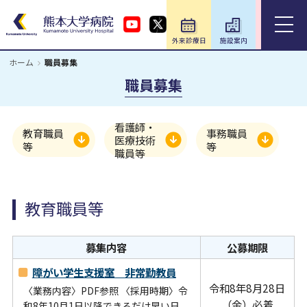
外来診療日
施設案内
アクセス
ホーム
職員募集
ホーム
職員募集
外来のご案内
看護師・
教育職員
事務職員
医療技術
等
等
職員等
入院のご案内
診療科・部門
教育職員等
医療関係の方
募集内容
公募期限
障がい学生支援室 非常勤教員
教育・研究／研修
令和8年8月28日
〈業務内容〉PDF参照 〈採用時期〉令
（金）必着
和8年10月1日以降できるだけ早い日