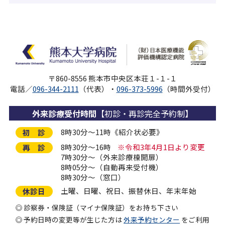
〒860-8556 熊本市中央区本荘１-１-１
電話／
096-344-2111
（代表）・
096-373-5996
（時間外受付）
外来診療受付時間
【初診・再診完全予約制】
8時30分～11時《紹介状必要》
初 診
8時30分～16時
※令和3年4月1日より変更
再 診
7時30分～（外来診療棟開扉）
8時05分～（自動再来受付機）
8時30分～（窓口）
土曜、日曜、祝日、振替休日、年末年始
休診日
診察券・保険証（マイナ保険証）をお持ち下さい
予約日時の変更等が生じた方は
外来予約センター
をご利用