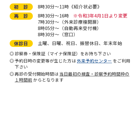
8時30分～11時《紹介状必要》
初 診
8時30分～16時
※令和3年4月1日より変更
再 診
7時30分～（外来診療棟開扉）
8時05分～（自動再来受付機）
8時30分～（窓口）
土曜、日曜、祝日、振替休日、年末年始
休診日
診察券・保険証（マイナ保険証）をお持ち下さい
予約日時の変更等が生じた方は
外来予約センター
をご利用
下さい
再診の受付開始時間は
当日最初の検査・診察予約時間枠の
１時間前
からとなります