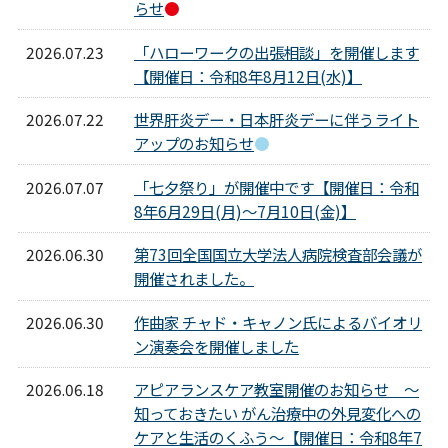
らせ
●
病院について
2026.07.23
「ハローワークの出張相談」を開催します
Foreign Language
【開催日：令和8年8月12日(水)】
2026.07.22
世界肝炎デー・日本肝炎デーに伴うライト
アップのお知らせ
●
2026.07.07
「七夕祭り」が開催中です【開催日：令和
8年6月29日(月)～7月10日(金)】
2026.06.30
第73回全国国立大学法人病院検査部会議が
開催されました。
2026.06.30
作曲家 チャド・キャノン氏によるバイオリ
ン演奏会を開催しました
2026.06.18
アピアランスケア教室開催のお知らせ ～
知っておきたい がん治療中の外見変化への
ケアと生活のくふう～【開催日：令和8年7