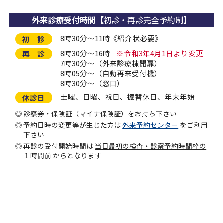
外来診療受付時間
【初診・再診完全予約制】
8時30分～11時《紹介状必要》
初 診
8時30分～16時
※令和3年4月1日より変更
再 診
7時30分～（外来診療棟開扉）
8時05分～（自動再来受付機）
8時30分～（窓口）
土曜、日曜、祝日、振替休日、年末年始
休診日
診察券・保険証（マイナ保険証）をお持ち下さい
予約日時の変更等が生じた方は
外来予約センター
をご利用
下さい
再診の受付開始時間は
当日最初の検査・診察予約時間枠の
１時間前
からとなります