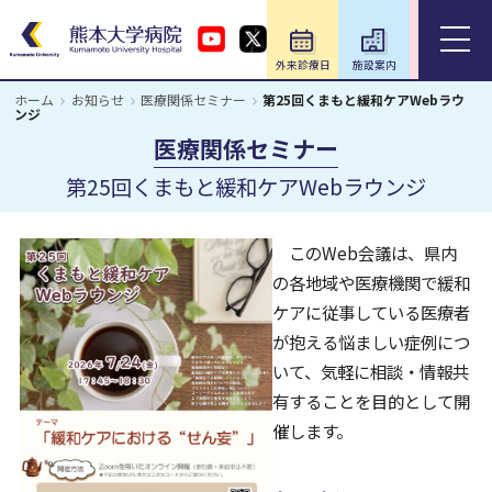
外来診療日
施設案内
アクセス
ホーム
お知らせ
医療関係セミナー
第25回くまもと緩和ケアWebラウ
ンジ
ホーム
医療関係セミナー
第25回くまもと緩和ケアWebラウンジ
外来のご案内
入院のご案内
このWeb会議は、県内
の各地域や医療機関で緩和
診療科・部門
ケアに従事している医療者
が抱える悩ましい症例につ
いて、気軽に相談・情報共
医療関係の方
有することを目的として開
催します。
教育・研究／研修