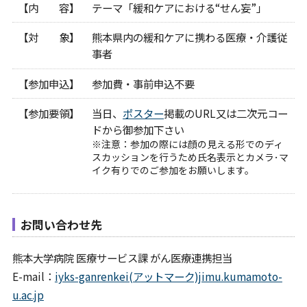
【内 容】
テーマ「緩和ケアにおける“せん妄”」
【対 象】
熊本県内の緩和ケアに携わる医療・介護従
事者
【参加申込】
参加費・事前申込不要
【参加要領】
当日、
ポスター
掲載のURL又は二次元コー
ドから御参加下さい
※注意：参加の際には顔の見える形でのディ
スカッションを行うため氏名表示とカメラ･マ
イク有りでのご参加をお願いします。
お問い合わせ先
熊本大学病院 医療サービス課 がん医療連携担当
E-mail：
iyks-ganrenkei(アットマーク)jimu.kumamoto-
u.ac.jp