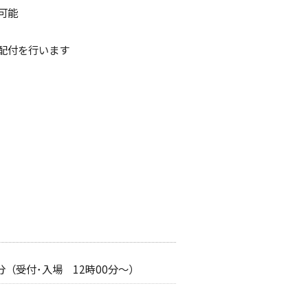
てん化等事業」
募集
子どもの患者さんの権利と約束
脳神経外科
可能
新型インフルエンザ等発生時にお
ける診療継続計画(要旨)
配付を行います
の診療支援センター
動画コンテンツ
イン
00分（受付･入場 12時00分～）