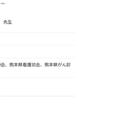
～
 先生
師会、熊本県看護協会、熊本県がん診