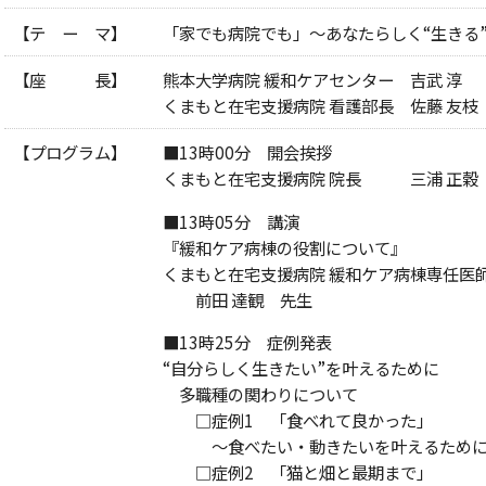
【テ ー マ】
「家でも病院でも」～あなたらしく“生きる
【座 長】
熊本大学病院 緩和ケアセンター 吉武 淳
くまもと在宅支援病院 看護部長 佐藤 友枝
【プログラム】
■13時00分 開会挨拶
くまもと在宅支援病院 院長 三浦 正穀
■13時05分 講演
『緩和ケア病棟の役割について』
くまもと在宅支援病院 緩和ケア病棟専任医
前田 達観 先生
■13時25分 症例発表
“自分らしく生きたい”を叶えるために
多職種の関わりについて
□症例1 「食べれて良かった」
～食べたい・動きたいを叶えるために
□症例2 「猫と畑と最期まで」