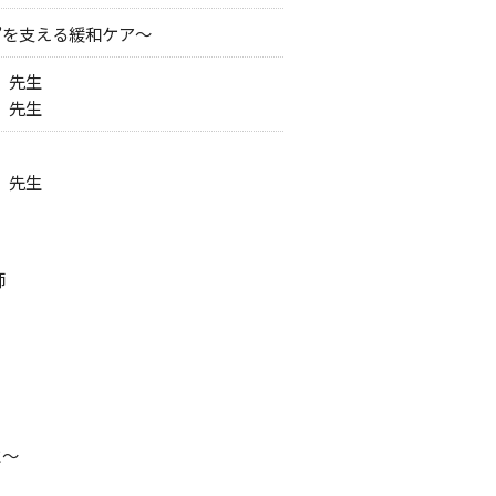
”を支える緩和ケア～
 先生
 先生
 先生
師
～