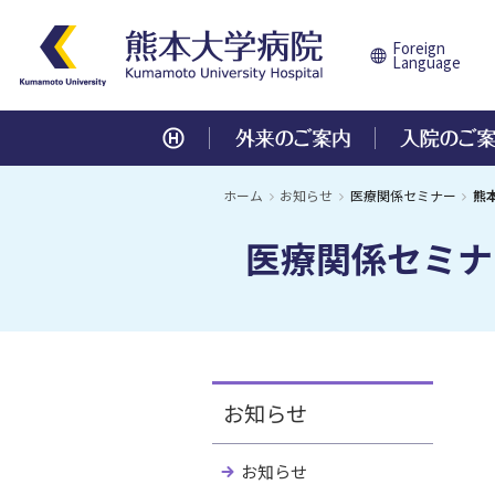
Foreign
Language
外来のご案内
入院のご案内
診療科・部門
センター
医療関係の方
教育・研究／研修
病院について
ホーム
お知らせ
医療関係セミナー
熊
医療関係セミナ
診察を受ける方へ
注意事項とお願い
内科部門
中央診療施設
患者様のご紹介
各研修の内容説明、募集案内
病院長あいさつ
初診の方へ
入院日の連絡・病室の種類について
地域医療連携
研修医募集
病院概要
呼吸器内科
腎・血液浄化療法センター
消
総
血液内科
臨床試験支援センター
膠
高
再診の方へ
入院中の生活について
歯科研修医募集
基本理念・患者さんの権利と責務
沿
腎臓内科
地域医療連携センター
糖
総
組織図
役
循環器内科
ME機器センター
脳
地
診療費について
各種ご相談について
専門修練医募集
職員数
卒
総合診療科
移植医療センター
災
各種統計
医
お知らせ
個人情報保護について
個人情報保護について
研修生募集
遺伝診療センター
心
施設基準届出状況
先
外科部門
卒後臨床研修
医療機関の指定等
学
がんセンター
お知らせ
心臓血管外科
呼
医療安全管理体制
施