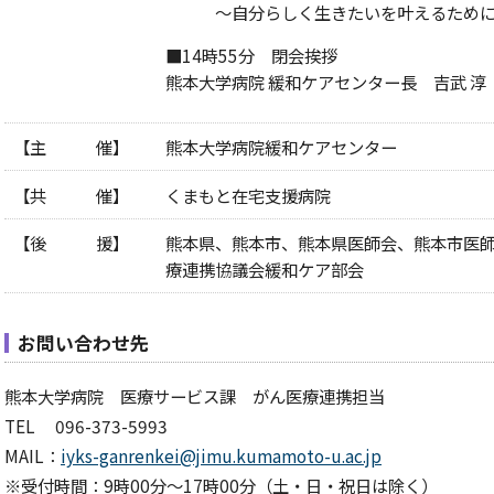
～自分らしく生きたいを叶えるために
■14時55分 閉会挨拶
熊本大学病院 緩和ケアセンター長 吉武 淳
【主 催】
熊本大学病院緩和ケアセンター
【共 催】
くまもと在宅支援病院
【後 援】
熊本県、熊本市、熊本県医師会、熊本市医
療連携協議会緩和ケア部会
お問い合わせ先
熊本大学病院 医療サービス課 がん医療連携担当
TEL 096-373-5993
MAIL：
iyks-ganrenkei@jimu.kumamoto-u.ac.jp
※受付時間：9時00分～17時00分（土・日・祝日は除く）