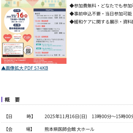
腺・内分泌外科
ん相談支援センター
「慢性疼痛診療システム均
ネーミングライツパートナー
保険医療機関及び保険医療養担
神経精神科
◆参加費無料・どなたでも参加
植外科
和ケアセンター
規則」「施設基準」に係る掲示
大学病院改革プラン
麻酔科・緩和医療科
集学的痛みセンター
項
◆事前申込不要・当日参加可能
人科
YA世代がんサポートチーム
業等からの資金提供状況
◆緩和ケアに関する展示・資料
中央診療施設等、院内措置
広報
部等
広報誌・冊子
科
ソーシャルメディアガイドラ
その他
▲画像拡大 PDF 574KB
概 要
【日 時】
2025年11月16日(日) 13時00分～15時
【会 場】
熊本県医師会館 大ホール