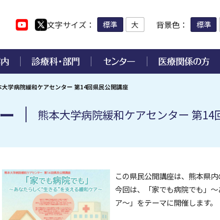
文字サイズ
背景色
標準
大
標準
本大学病院緩和ケアセンター 第14回県民公開講座
ー
お薬について
各種診断書・証明書の発行
感覚・運動部門
院内措置の診療支援センタ
手術支援ロボット「ダヴィ
助成金による研究・活動状
病院実績・取り組み
熊本大学病院緩和ケアセンター 第14
診断書・証明書の発行につ
各種入院手続きについて
臨床試験支援センター
化器内科
合臨床研修センター
整形外科
肝疾患センター
医療安全管理の通報窓口
原病内科
度医療開発センター
形成外科
嚥下障害診療センター
病院アドバイザリー会議
病院からのお願い
熊本県補助事業
革概要
入院前の手続き
尿病・代謝・内分泌内科
合周産期母子医療センター
耳鼻咽喉科・頭頸部外科
心臓血管センター
臨床研究に関すること
付職員
神経内科
域医療支援センター
生殖医療・がん連携センター
医師の働き方改革について
診療日および担当医
マンスフェルト賞
入院診療費について
後臨床研修
放射線診療部門
害医療教育研究センター
脳卒中・心臓病等総合支援セ
この県民公開講座は、熊本県内
療機関の開設・承認等
ー
患者満足度調査
くまもとメディカルネット
熊本大学病院教育支援事業
理支援センター
付添者の院内宿泊施設につ
画像診断・治療科
今回は、「家でも病院でも」～
進医療A・B
女性骨盤臓器脱診療センター
宗教的理由等による輸血拒否
する当院の方針
研究成果について
ア～」をテーマに開催します。
会認定
認知症疾患医療センター
脳・神経・精神部門
吸器外科
院内保育所について
設