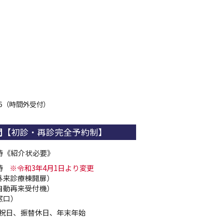
6
（時間外受付）
間
【初診・再診完全予約制】
1時《紹介状必要》
時
※令和3年4月1日より変更
（外来診療棟開扉）
（自動再来受付機）
窓口）
祝日、振替休日、年末年始