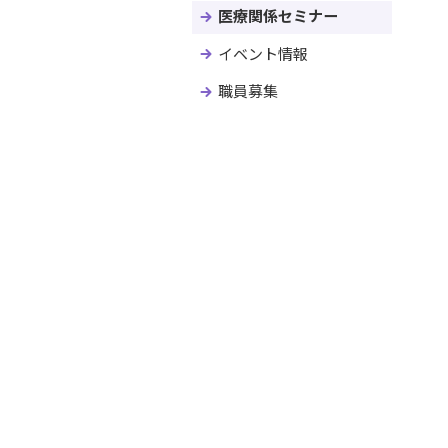
消化器外科
外来化学療法センター
乳
が
基幹・環境整備（屋外環境整備
「
医療関係セミナー
小児外科
がん登録センター
移
緩
等）
当
事
泌尿器科
がんゲノムセンター
婦
A
イベント情報
病院機能評価の認定について
企
成育医療部門
病院機能指標について
職員募集
小児科
産