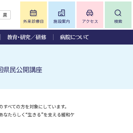
黒
外来診療日
施設案内
アクセス
検索
について
ー
ンチ」
況
回県民公開講座
いて
皮膚科
アミロイドーシス診療センター
病院情報の公表
眼科
神経免疫疾患抗体測定センター
病院監査委員会
入院手続き
歯科口腔外科
脳血管病センター
臨床倫理コンサルテーション
神経難病センター
人を対象とする生命科学・医学系
研究に関する情報公開について
ンタ
小児在宅医療支援センター
のすべての方を対象にしています。
ご意見について
ワーク
いて
放射線治療科
あなたらしく“生きる”を支える緩和ケ
に関
肥満症治療センター
ダイバーシティ推進について
病児保育室「Mimi」について