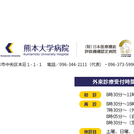
 熊本市中央区本荘１-１-１
電話／
096-344-2111
（代表）・
096-373-599
外来診療受付時
8時30分～1
初 診
8時30分～16
再 診
7時30分～
8時05分～
8時30分～（
土曜、日曜、
休診日