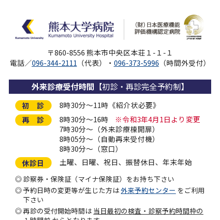
〒860-8556 熊本市中央区本荘１-１-１
電話／
096-344-2111
（代表）・
096-373-5996
（時間外受付）
外来診療受付時間
【初診・再診完全予約制】
8時30分～11時《紹介状必要》
初 診
8時30分～16時
※令和3年4月1日より変更
再 診
7時30分～（外来診療棟開扉）
8時05分～（自動再来受付機）
8時30分～（窓口）
土曜、日曜、祝日、振替休日、年末年始
休診日
診察券・保険証（マイナ保険証）をお持ち下さい
予約日時の変更等が生じた方は
外来予約センター
をご利用
下さい
再診の受付開始時間は
当日最初の検査・診察予約時間枠の