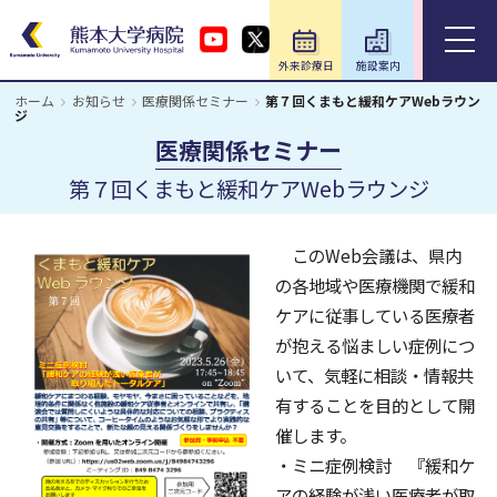
外来診療日
施設案内
アクセス
ホーム
お知らせ
医療関係セミナー
第７回くまもと緩和ケアWebラウン
ジ
ホーム
医療関係セミナー
第７回くまもと緩和ケアWebラウンジ
外来のご案内
入院のご案内
このWeb会議は、県内
の各地域や医療機関で緩和
診療科・部門
ケアに従事している医療者
が抱える悩ましい症例につ
いて、気軽に相談・情報共
医療関係の方
有することを目的として開
催します。
教育・研究／研修
・ミニ症例検討 『緩和ケ
アの経験が浅い医療者が取