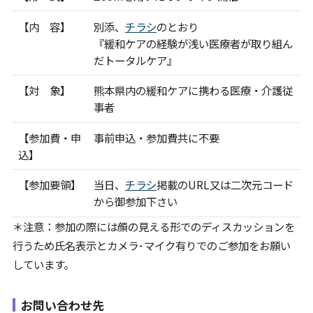
【内 容】
別添、
チラシ
のとおり
『緩和ケアの経験が浅い医療者が取り組ん
だトータルケア』
【対 象】
熊本県内の緩和ケアに携わる医療・介護従
事者
【参加費・申
事前申込・参加費共に不要
込】
【参加要領】
当日、
チラシ
掲載のURL又は二次元コード
から御参加下さい
＊注意：参加の際には顔の見える形でのディスカッションを
行うため氏名表示とカメラ･マイク有りでのご参加をお願い
しています。
お問い合わせ先