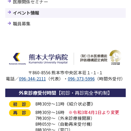
医療関係セミナー
イベント情報
職員募集
〒860-8556 熊本市中央区本荘１-１-１
電話／
096-344-2111
（代表）・
096-373-5996
（時間外受付）
外来診療受付時間
【初診・再診完全予約制】
8時30分～11時《紹介状必要》
初 診
8時30分～16時
※令和3年4月1日より変更
再 診
7時30分～（外来診療棟開扉）
8時05分～（自動再来受付機）
8時30分～（窓口）