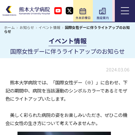
外来診療日
施設案内
アクセス
ホーム
お知らせ
イベント情報
国際女性デーに伴うライトアップのお知
らせ
ホーム
イベント情報
国際女性デーに伴うライトアップのお知らせ
外来のご案内
入院のご案内
2024.03.06
熊本大学病院では、「国際女性デー（※）」に合わせ、下
診療科・部門
記の期間中、病院を当該運動のシンボルカラーであるミモザ
色にライトアップいたします。
医療関係の方
美しく彩られた病院の姿をお楽しみいただき、ぜひこの機
教育・研究／研修
会に女性の生き方について考えてみませんか。